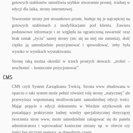
gotowych szablonów umożliwia szybkie stworzenie prostej, trudnej w
edycji dla laika, strony internetowej.
Stworzenie strony jest stosunkowo proste, buduje się je najczęściej na
gotowych szablonach z modyfikacjami pod klienta. Zawiera
podstawowe informacje i ze względu na ograniczoną zawartość oraz
brak oznak „życia” samej strony (nic się na niej nie zmienia), dość
ciężko ją samodzielnie pozycjonować i spowodować, żeby była
wysoko w wynikach wyszukiwania.
Stronę taką można określić w trzech prostych słowach: „zrobić –
uruchomić – koniecznie pozycjonować”.
CMS
CMS czyli System Zarządzania Treścią. Strona www zbudowana w
oparciu o taki system może pełnić również rolę strony „statycznej” ale
przewyższa wspomnianą możliwościami samodzielnej edycji treści.
Mając pojęcie o edycji dokumentu w Wordzie użytkownik nie
posiadający praktycznie żadnej wiedzy specjalistycznej dotyczącej
tworzenia stron www, może samodzielnie zalogować się do panelu
administratora i wprowadzać konieczne zmiany np. w ofercie czy
treści bez niczyjej pomocy, w dowolnym czasie.