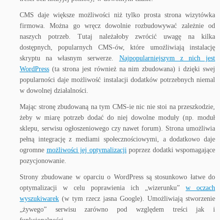
CMS daje większe możliwości niż tylko prosta strona wizytówka
firmowa. Można go wręcz dowolnie rozbudowywać zależnie od
naszych potrzeb. Tutaj należałoby zwrócić uwagę na kilka
dostępnych, popularnych CMS-ów, które umożliwiają instalację
skryptu na własnym serwerze.
Najpopularniejszym z nich jest
WordPress
(ta strona jest również na nim zbudowana) i dzięki swej
popularności daje możliwość instalacji dodatków potrzebnych niemal
w dowolnej działalności.
Mając stronę zbudowaną na tym CMS-ie nic nie stoi na przeszkodzie,
żeby w miarę potrzeb dodać do niej dowolne moduły (np. moduł
sklepu, serwisu ogłoszeniowego czy nawet forum). Strona umożliwia
pełną integrację z mediami społecznościowymi, a dodatkowo daje
ogromne
możliwości jej optymalizacji
poprzez dodatki wspomagające
pozycjonowanie.
Strony zbudowane w oparciu o WordPress są stosunkowo łatwe do
optymalizacji w celu poprawienia ich „wizerunku”
w oczach
wyszukiwarek
(w tym rzecz jasna Google). Umożliwiają stworzenie
„żywego” serwisu zarówno pod względem treści jak i