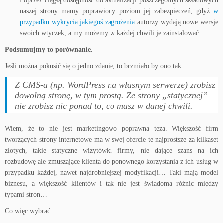
Poprzez ciągłą dostępność do aktualizacji poszczególnych składowych
naszej strony mamy poprawiony poziom jej zabezpieczeń, gdyż
w
przypadku wykrycia jakiegoś zagrożenia
autorzy wydają nowe wersje
swoich wtyczek, a my możemy w każdej chwili je zainstalować.
Podsumujmy to porównanie.
Jeśli można pokusić się o jedno zdanie, to brzmiało by ono tak:
Z CMS-a (np. WordPress na własnym serwerze) zrobisz
dowolną stronę, w tym prostą. Ze strony „statycznej”
nie zrobisz nic ponad to, co masz w danej chwili.
Wiem, że to nie jest marketingowo poprawna teza. Większość firm
tworzących strony internetowe ma w swej ofercie te najprostsze za kilkaset
złotych, takie statyczne wizytówki firmy, nie dające szans na ich
rozbudowę ale zmuszające klienta do ponownego korzystania z ich usług w
przypadku każdej, nawet najdrobniejszej modyfikacji… Taki mają model
biznesu, a większość klientów i tak nie jest świadoma różnic między
typami stron…
Co więc wybrać: