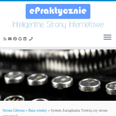
Inteligentne Strony Internetowe
Skip
to
content
Strona Główna
»
Baza wiedzy
»
System Zarządzania Treścią czy strona