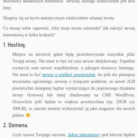
milionów) składowych elementów serwisu, którego właścicielem jest ktoś
inny.
Skupmy się na byciu autentycznym właścicielem własnej strony.
Co muszę sobie zapewnić, żeby moja strona zaistniała? Jak założyć stronę
internetową w kilku krokach?
1. Hosting.
Miejsce na serwerze gdzie będą przechowywane wszystkie pliki
Twojej strony. Nie musi to być od razu serwer dedykowany. Zupełnie
wystarczy nam serwer współdzielony u jakiegoś dostawcy hostingu.
Nie musi to być
serwer o wielkiej powierzchni
, bo jeśli nie planujesz
stworzenia ogromnego serwisu z tysiącami podstron, to nawet 2GB
powierzchni dostępnej będzie wystarczające do poprawnego działania
strony firmowej lub innej zbudowanej na CMS WordPress.
Oczywiście jeśli będzie to większa powierzchnia (np. 20GB czy
100GB), to zawsze możesz wykorzystać ją jako magazyn dla swoich
plików
2. Domena.
Czyli nazwa Twojego serwisu.
Adres internetowy
pod którym będzie