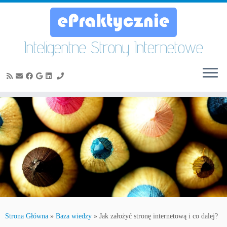
Inteligentne Strony Internetowe
Skip
to
content
Strona Główna
»
Baza wiedzy
»
Jak założyć stronę internetową i co dalej?