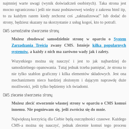
najmniej warte uwagi (wynik doświadczeń osobistych). Taka strona jest
mocno ograniczona i jeśli nie masz podstawowej wiedzy z zakresu html itp,
to za każdym razem kiedy zechcesz coś „zaktualizować” lub dodać do
strony, będziesz skazany na skorzystanie z usług kogoś, kto to potrafi.
CMS samodzielne stworzenie strony.
Możesz zbudować samodzielnie stronę w oparciu o
System
Zarządzania Treścią
zwany CMS. Istnieje
kilka popularnych
systemów
, a każdy z nich ma zarówno wady jak i zalety.
Wszystkiego można się nauczyć i jest to jak najbardziej do
samodzielnego opanowania. Tutaj jednak trzeba pamiętać, że strona to
nie tylko szablon graficzny i kilka elementów składowych. Jest ona
mechanizmem nieco bardziej złożonym i dającym naprawdę duże
możliwości, jeśli tylko będziemy ich świadomi.
CMS zlecenie stworzenia strony.
Możesz zlecić stworzenie własnej strony w oparciu o CMS komuś
innemu. Nie pogniewam się, jeśli zwrócisz się do mnie.
Największą korzyścią dla Ciebie będą oszczędności czasowe. Każdego
CMS-a można się nauczyć, jednak zlecenie komuś tego procesu