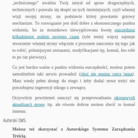
„technicznego” uwalnia Twój umysł od spraw drugorzędnych,
technicznych i pozwala się skupić na tych istotniejszych, czyli własnej
wizji swojej strony, na podstawie której powstanie gotowy
mechanizm. To rozwiązanie jest dość dobre z ekonomicznego punktu
widzenia, bo za stosunkowo niewygórowana kwotę
oszczędzasz
kilkadziesiąt godzin swojego czasu
(tyle mniej więcej zajmuje
stworzenie własnej strony włącznie z procesem nauczenia się tego jak
to robić, późniejszymi zmianami, modyfikacjami itp, komuś, kto robi
to po raz pierwszy).
Co jest bardzo ważne z punktu widzenia oszczędności, możesz potem
samodzielnie taki serwis prowadzić (
choć nie musisz rzecz jasna
).
Masz wtedy pełen dostęp do niego i żeby dodać nowe treści nie
potrzebujesz ingerencji nikogo z zewnątrz.
Oczywiście powinieneś nauczyć się przeprowadzania
okresowych
aktualizacji strony
itp. ale równie dobrze możesz zlecić to komuś
innemu.
Autorski CMS
Możesz też skorzystać z Autorskiego Systemu Zarządzania
Treścią.