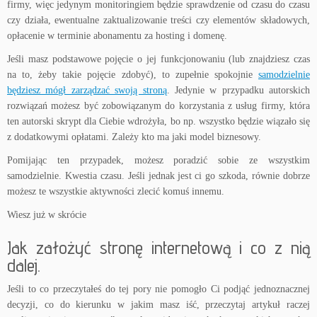
firmy, więc jedynym monitoringiem będzie sprawdzenie od czasu do czasu
czy działa, ewentualne zaktualizowanie treści czy elementów składowych,
opłacenie w terminie abonamentu za hosting i domenę.
Jeśli masz podstawowe pojęcie o jej funkcjonowaniu (lub znajdziesz czas
na to, żeby takie pojęcie zdobyć), to zupełnie spokojnie
samodzielnie
będziesz mógł zarządzać swoją stroną
. Jedynie w przypadku autorskich
rozwiązań możesz być zobowiązanym do korzystania z usług firmy, która
ten autorski skrypt dla Ciebie wdrożyła, bo np. wszystko będzie wiązało się
z dodatkowymi opłatami. Zależy kto ma jaki model biznesowy.
Pomijając ten przypadek, możesz poradzić sobie ze wszystkim
samodzielnie. Kwestia czasu. Jeśli jednak jest ci go szkoda, równie dobrze
możesz te wszystkie aktywności zlecić komuś innemu.
Wiesz już w skrócie
Jak założyć stronę internetową i co z nią
dalej.
Jeśli to co przeczytałeś do tej pory nie pomogło Ci podjąć jednoznacznej
decyzji, co do kierunku w jakim masz iść, przeczytaj artykuł raczej